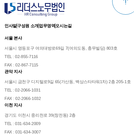
위 보유기간에도 불구하고 계속 보유하여야 할 필요가
있을 경우에는 귀하의 동의를 받습니다.
[개인정보보호를 위한 기술적 대책]
인사말
구성원 소개
업무영역
오시는길
리더스노무법인은(는) 귀하의 개인정보를 취급함에 있어
서울 본사
개인정보가 분실, 도난, 누출, 변조 또는 훼손되지 않도록
서울시 영등포구 여의대방로69길 7(여의도동, 충무빌딩) 803호
안전성 확보를 위하여 다음과 같은 기술적 대책을
TEL : 02-855-7116
강구하고 있습니다.
FAX : 02-867-7115
귀하의 개인정보는 비밀번호에 의해 보호되며, 파일 및
관악 지사
전송 데이터를 암호화하거나 파일 잠금기능(Lock)을
서울시 금천구 디지털로9길 65(가산동, 백상스타타워1차) 2층 205-1호
사용하여 중요한 데이터는 별도의 보안기능을 통해
TEL : 02-2066-1031
보호되고 있습니다.
FAX : 02-2066-1032
리더스노무법인는 회원인증과 관련 암호알고리즘을
이천 지사
이용하여 네트워크 상의 개인정보를 안전하게 전송할 수
경기도 이천시 중리천로 39(창전동) 2층
있는 인증 및 보안장치를 채택하고 있으며, 시스템상
TEL : 031-634-2009
사정에 의해 미시행시 도우미에 의한 의사 확인을
FAX : 031-634-3007
시행하고 있습니다.