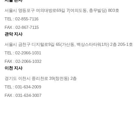
서울 본사
받아들이거나, 쿠키가 설치될 때 통지를 보내도록 하거나
서울시 영등포구 여의대방로69길 7(여의도동, 충무빌딩) 803호
아니면 모든 쿠키를 거부할 수 있는 선택권을 가질 수
TEL : 02-855-7116
있습니다.
FAX : 02-867-7115
[개인정보의 제3자에 대한 제공]
관악 지사
리더스노무법인은(는) 귀하의 개인정보를 <개인정보의
서울시 금천구 디지털로9길 65(가산동, 백상스타타워1차) 2층 205-1호
수집목적 및 이용목적>에서 고지한 범위 내에서 사용하며,
TEL : 02-2066-1031
동 범위를 초과하여 이용하거나 타인 또는 타기업/기관에
FAX : 02-2066-1032
제공하지 않습니다. 그러나 보다 나은 서비스 제공을
이천 지사
위하여 귀하의 개인정보를 제휴사에게 제공하거나 또는
경기도 이천시 중리천로 39(창전동) 2층
제휴사와 공유할 수 있습니다. 단, 개인정보를 제공하거나
TEL : 031-634-2009
공유할 경우에는 사전에 귀하께 고지하여 드립니다.
FAX : 031-634-3007
[개인정보의 열람/정정]
귀하는 언제든지 등록되어 있는 귀하의 개인정보를
열람하거나 정정하실 수 있습니다. 개인정보 열람 및
정정을 하고자 할 경우에는 <회원정보수정>을 클릭하여
직접 열람 또는 정정하거나 개인정보관리책임자에게 E-